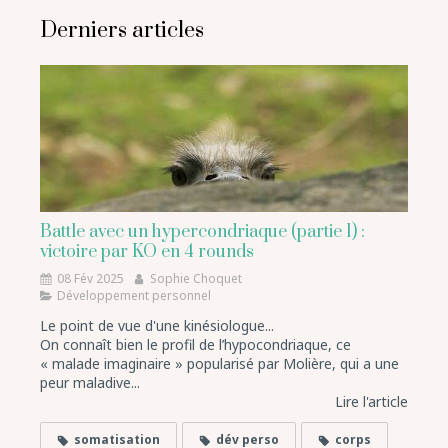
Derniers articles
Battle avec un hypercondriaque (partie 1) :
victoire par KO en 4 rounds
08 Fév 2025
Sophie Choquet
Développement personnel
Le point de vue d'une kinésiologue...
On connaît bien le profil de l’hypocondriaque, ce
« malade imaginaire » popularisé par Molière, qui a une
peur maladive...
Lire l'article
somatisation
dév perso
corps