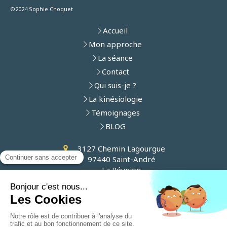
©2024 Sophie Choquet
Accueil
Mon approche
La séance
Contact
Qui suis-je ?
La kinésiologie
Témoignages
BLOG
3127 Chemin Lagourgue
97440
Saint-André
La Réunion
Afficher le téléphone
Plan du site