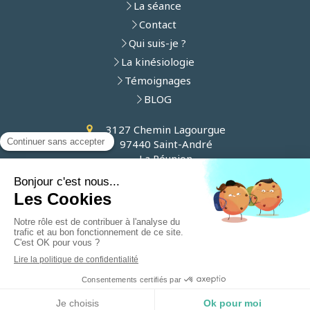
La séance
Contact
Qui suis-je ?
La kinésiologie
Témoignages
BLOG
3127 Chemin Lagourgue
97440
Saint-André
La Réunion
Afficher le téléphone
Plan du site
Mentions légales
Création et référencement du site par Simplébo
Site partenaire de
Annuaire Thérapeutes