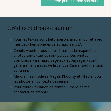
En savoir plus sur mon parcours
Crédits et droits d'auteur
Tous les textes sont faits maison, avec amour et avec
mes deux hémisphères cérébraux, sans IA.
Crédits visuels : tous les schémas, et la majorité des
photos contextuelles sont persos. Les photos
d'ambiance - animaux, végétaux et paysages - sont
généralement issues de la banque Canva, sauf mention
contraire.
Merci à mes modèles Magali, Khounsy et Juliette, pour
les photos en contexte de séance.
Pour toute utilisation de contenu, merci de me
contacter en amont !