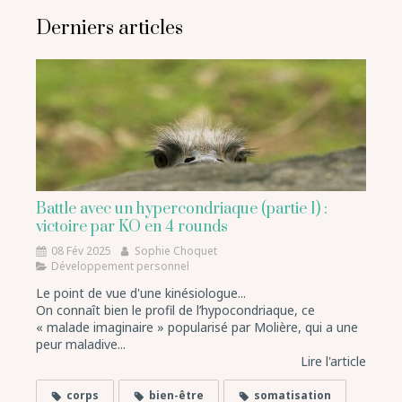
Derniers articles
Battle avec un hypercondriaque (partie 1) :
victoire par KO en 4 rounds
08 Fév 2025
Sophie Choquet
Développement personnel
Le point de vue d'une kinésiologue...
On connaît bien le profil de l’hypocondriaque, ce
« malade imaginaire » popularisé par Molière, qui a une
peur maladive...
Lire l'article
corps
bien-être
somatisation